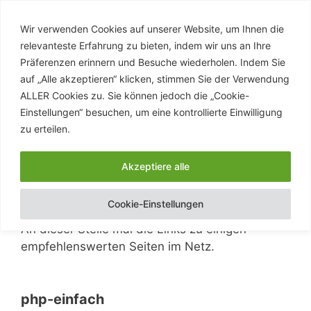
Zum
Inhalt
Wir verwenden Cookies auf unserer Website, um Ihnen die
stefanpaschke.de
springen
relevanteste Erfahrung zu bieten, indem wir uns an Ihre
Eine private Webseite
Präferenzen erinnern und Besuche wiederholen. Indem Sie
auf „Alle akzeptieren“ klicken, stimmen Sie der Verwendung
ALLER Cookies zu. Sie können jedoch die „Cookie-
Einstellungen“ besuchen, um eine kontrollierte Einwilligung
Menü
zu erteilen.
Akzeptiere alle
Links
Cookie-Einstellungen
An dieser Stelle mal die Links zu einigen
empfehlenswerten Seiten im Netz.
php-einfach